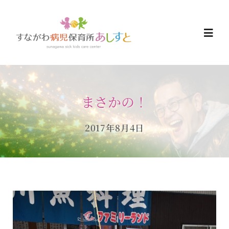
Skip
to
Togg
content
Navi
HOME
まさかの！
お知らせ
2017年8月4日
ご予約について
ご利用について
当日の過ごし方