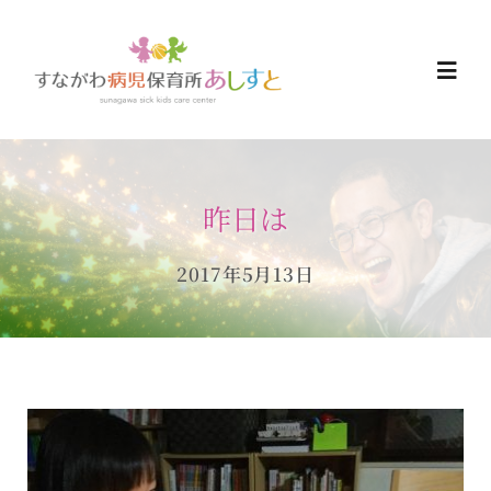
Skip
to
Togg
content
Navi
HOME
昨日は
お知らせ
2017年5月13日
ご予約について
ご利用について
当日の過ごし方