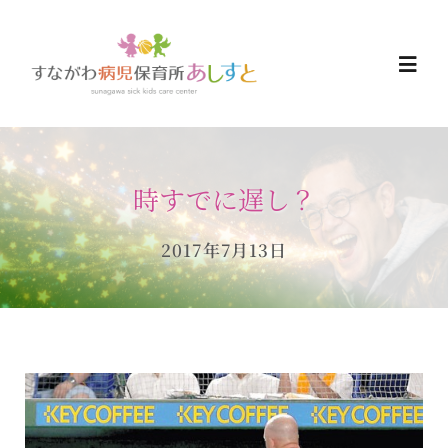
Skip
to
Togg
content
Navi
HOME
時すでに遅し？
お知らせ
2017年7月13日
ご予約について
ご利用について
当日の過ごし方