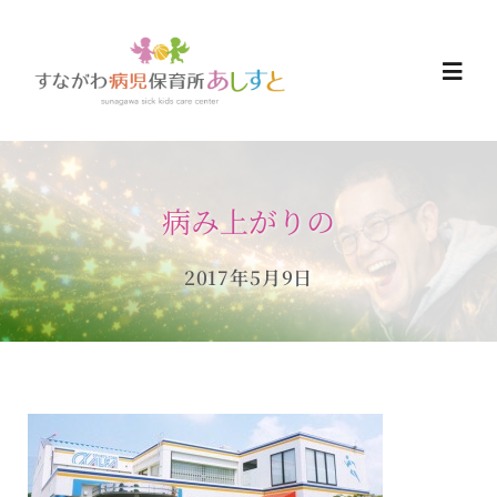
Skip
to
Togg
content
Navi
HOME
病み上がりの
お知らせ
2017年5月9日
ご予約について
ご利用について
当日の過ごし方