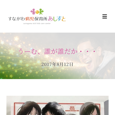
Skip
to
Togg
content
Navi
HOME
うーむ、誰が誰だか・・・
お知らせ
2017年8月12日
ご予約について
ご利用について
当日の過ごし方