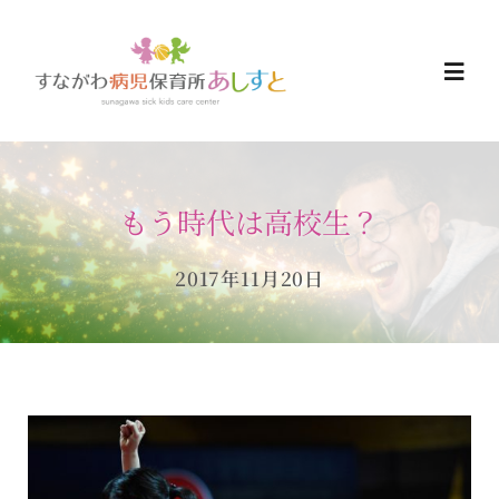
Skip
to
Togg
content
Navi
HOME
もう時代は高校生？
お知らせ
2017年11月20日
ご予約について
ご利用について
当日の過ごし方