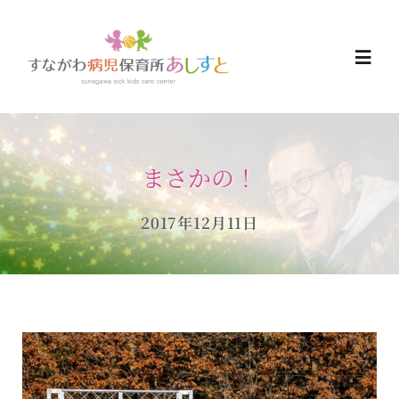
Skip
to
Togg
content
Navi
HOME
まさかの！
お知らせ
2017年12月11日
ご予約について
ご利用について
当日の過ごし方