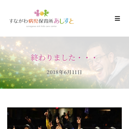
Skip
to
Togg
content
Navi
HOME
終わりました・・・
お知らせ
2018年6月11日
ご予約について
ご利用について
当日の過ごし方