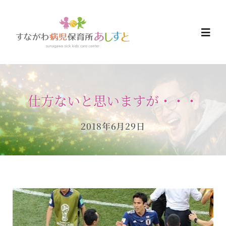
Skip
to
Togg
content
Navi
HOME
仕方ないと思いますが・・・
お知らせ
2018年6月29日
ご予約について
ご利用について
当日の過ごし方