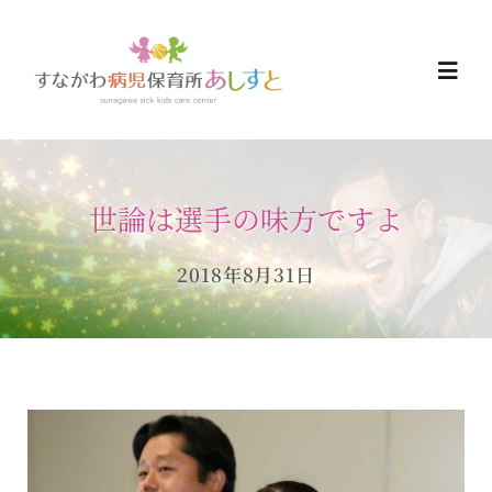
Skip
to
Togg
content
Navi
HOME
世論は選手の味方ですよ
お知らせ
2018年8月31日
ご予約について
ご利用について
当日の過ごし方