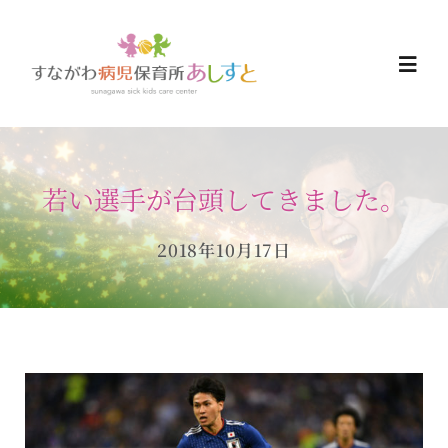
Skip
to
Togg
content
Navi
HOME
若い選手が台頭してきました。
お知らせ
2018年10月17日
ご予約について
ご利用について
当日の過ごし方