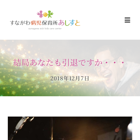
Skip
to
Togg
content
Navi
HOME
結局あなたも引退ですか・・・
お知らせ
2018年12月7日
ご予約について
ご利用について
当日の過ごし方