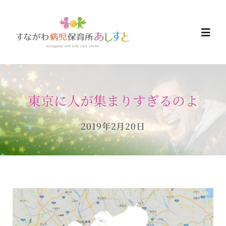
Skip
to
Togg
content
Navi
HOME
東京に人が集まりすぎるのよ
お知らせ
2019年2月20日
ご予約について
ご利用について
当日の過ごし方