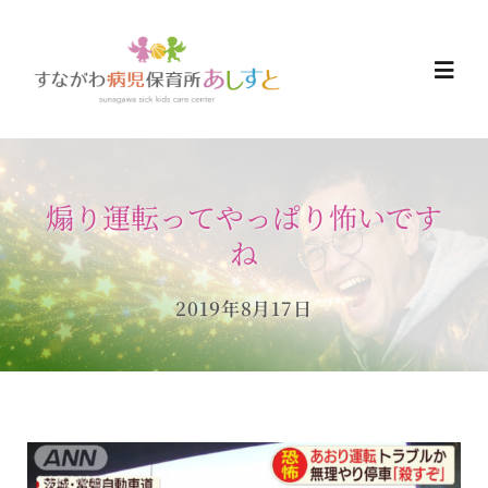
Skip
to
Togg
content
Navi
HOME
煽り運転ってやっぱり怖いです
お知らせ
ね
ご予約について
2019年8月17日
ご利用について
当日の過ごし方