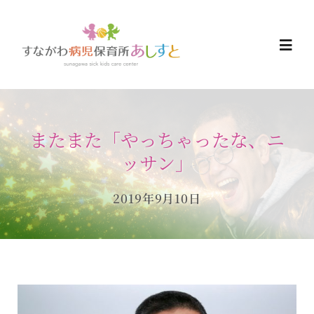
Skip
to
Togg
content
Navi
HOME
またまた「やっちゃったな、ニ
お知らせ
ッサン」
ご予約について
2019年9月10日
ご利用について
当日の過ごし方