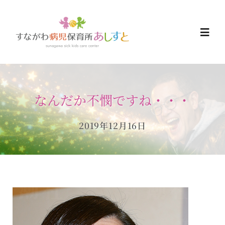
Skip
to
Togg
content
Navi
HOME
なんだか不憫ですね・・・
お知らせ
2019年12月16日
ご予約について
ご利用について
当日の過ごし方