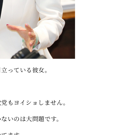
目立っている彼女。
。
政党もヨイショしません。
いないのは大問題です。
せてます。