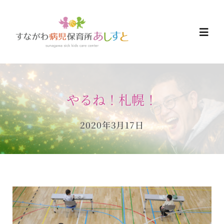
Skip
to
Togg
content
Navi
HOME
やるね！札幌！
お知らせ
2020年3月17日
ご予約について
ご利用について
当日の過ごし方