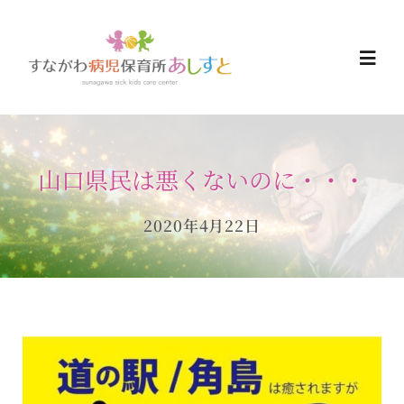
Skip
to
Togg
content
Navi
HOME
山口県民は悪くないのに・・・
お知らせ
2020年4月22日
ご予約について
ご利用について
当日の過ごし方