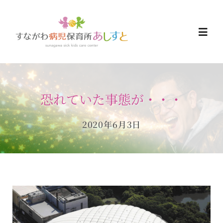
Skip
to
Togg
content
Navi
HOME
恐れていた事態が・・・
お知らせ
2020年6月3日
ご予約について
ご利用について
当日の過ごし方