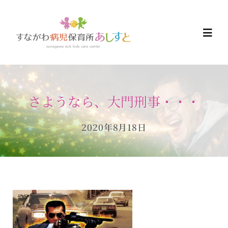
Skip
to
Togg
content
Navi
HOME
さようなら、大門刑事・・・
お知らせ
2020年8月18日
ご予約について
ご利用について
当日の過ごし方