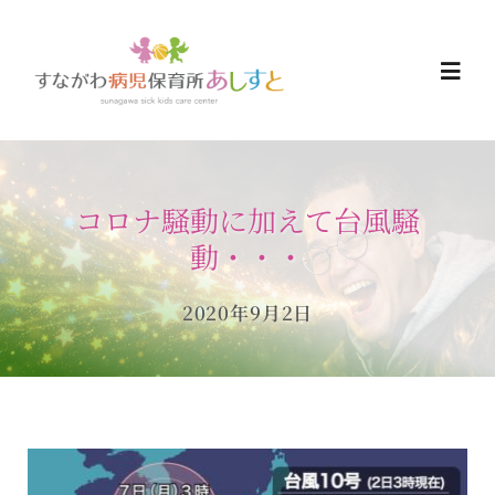
Skip
to
Togg
content
Navi
HOME
コロナ騒動に加えて台風騒
お知らせ
動・・・
ご予約について
2020年9月2日
ご利用について
当日の過ごし方