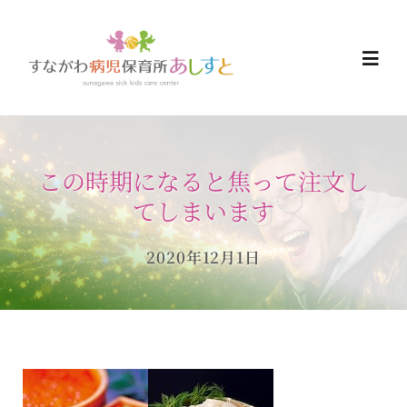
Skip
to
Togg
content
Navi
HOME
この時期になると焦って注文し
お知らせ
てしまいます
ご予約について
2020年12月1日
ご利用について
当日の過ごし方