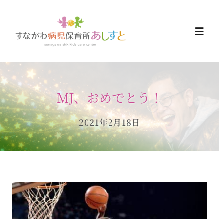
Skip
to
Togg
content
Navi
HOME
MJ、おめでとう！
お知らせ
2021年2月18日
ご予約について
ご利用について
当日の過ごし方