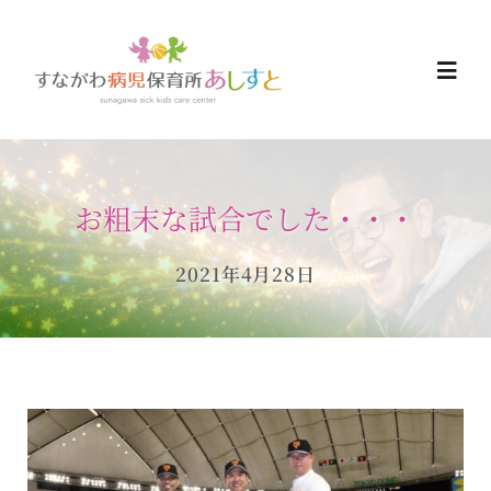
Skip
to
Togg
content
Navi
HOME
お粗末な試合でした・・・
お知らせ
2021年4月28日
ご予約について
ご利用について
当日の過ごし方