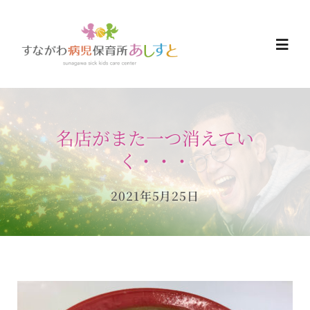
Skip
to
Togg
content
Navi
HOME
名店がまた一つ消えてい
お知らせ
く・・・
ご予約について
2021年5月25日
ご利用について
当日の過ごし方