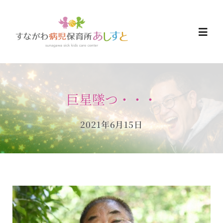
Skip
to
Togg
content
Navi
HOME
巨星墜つ・・・
お知らせ
2021年6月15日
ご予約について
ご利用について
当日の過ごし方