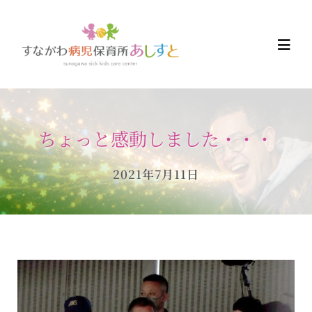
Skip
to
Togg
content
Navi
HOME
ちょっと感動しました・・・
お知らせ
2021年7月11日
ご予約について
ご利用について
当日の過ごし方