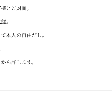
宮様とご対面。
状態。
って本人の自由だし。
。
たから許します。