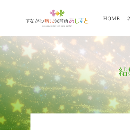
Skip
to
HOME
content
結