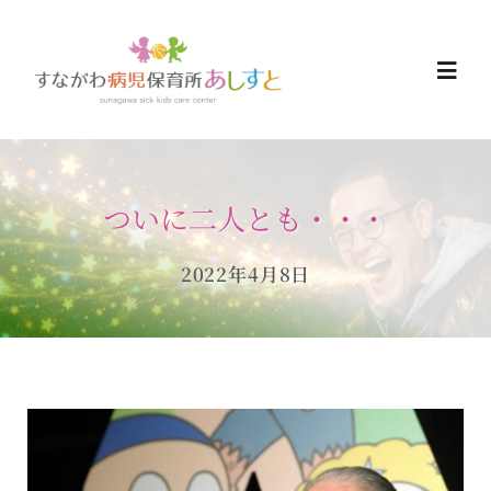
Skip
to
Togg
content
Navi
HOME
ついに二人とも・・・
お知らせ
2022年4月8日
ご予約について
ご利用について
当日の過ごし方