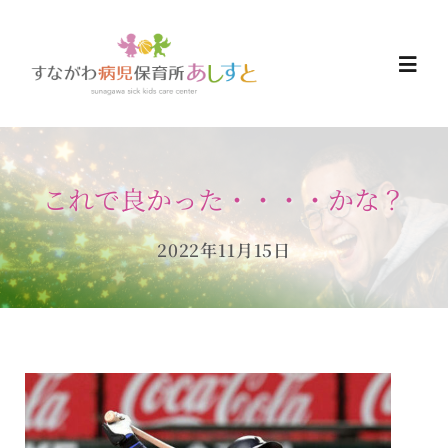
Skip
to
Togg
content
Navi
HOME
これで良かった・・・・かな？
お知らせ
2022年11月15日
ご予約について
ご利用について
当日の過ごし方