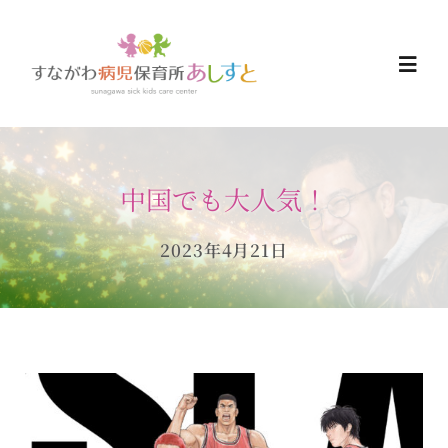
Skip
to
Togg
content
Navi
HOME
中国でも大人気！
お知らせ
2023年4月21日
ご予約について
ご利用について
当日の過ごし方